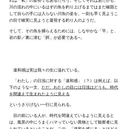
れは「私」の姿勢でもあるだろう。そしてそれはあたかも、
川の流れの中にいるはずの魚を釣り上げるまではまだ確固と
して自らの手には入らない川魚の姿を、一刻も早く見ようこ
の目で確実に見ようと凝視する釣り人のようだ。
そして、その魚を捕らえるためには、しなやかな「竿」と、
岩の影／裏に潜む「餌」が必要である−。
違和感は実は我々の生に溢れている。
「わたし」の日浅に対する「違和感」（？）は例えば、以
下のような一文、
ただ、わたしの目には日浅はどうも、時代
を間違えて生まれたように見える
というさりげない一行に見られる。
目の前にいる人が、時代を間違えているように見えると
は、風景の中にうまくハマっていない異物として観察者に見
られているということだ。この、「違和を感じる」とはどう