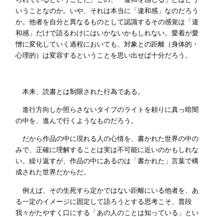
いうことなのか。いや、それは本当に「違和感」なのだろう
か。他者を自分と異なるものとして認識するその感覚は「違
和感」だけで語るわけにはいかないかもしれない。愛着が愛
憎に変化していく過程においても、対象との距離（身体的・
心理的）は変容するということを思い出せば十分だろう。
本来、読書とは制限された行為である。
進行方向しか照らさないタイプのライトを頼りに真っ暗闇
の中を、進んで行くようなものだろう。
だから作品の中に現れる人の心情を、書かれた世界の中の
みで、正確に理解することは実は不可能に近いのかもしれな
い。繰り返すが、作品の中にあるのは「書かれた」言葉で構
成された世界だからだ。
例えば、その生死すら定かではない距離にいる他者を、あ
る一定のイメージに固定して語ろうとする思考こそ、普段
我々がたやすく口にする「あの人のことは知っている」とい