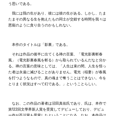
う思いである。
我には我の生があり、彼には彼の生がある。しかし、たま
たまその異なる生を抱えたもの同士が交錯する時間を我々は
恩寵のように貪り合うのかもしれない。
本作のタイトルは「影裏」である。
それは作品の後半に出てくる禅の言葉、「電光影裏斬春
風」（電光影裏春風を斬る）から取られているんだなと分か
る。禅の言葉の意味としては、「人生は束の間。人生を悟っ
た者は永遠に滅びることがありません。電光（稲妻）が春風
を打つようなもので、真の魂まで奪うことはできない。今を
とりまく状況はすべて幻である。」ということらしい。
なお、この作品の著者は沼田真佑氏であり、氏は、本作で
第122回文學界新人賞を受賞してデビューしており、デビュ
ー作が芥川賞も受賞したということになる。なお、本作品は