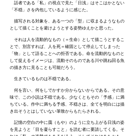
話者である「私」の視点で見た「日浅」はそこはかとない
「不穏」さを内包しているように感じた。
描写される対象を、ある一つの「型」に収まるようなもの
として描くことを避けようとする姿勢ゆえかと思った。
それは人を流動的なもの（＝生命）として描こうとするこ
とで、別言すれば、人を死＝確固として停止してしまった
「物」として語ることへの拒否である。命を流動的なものと
して捉えるイメージは、流動そのものである川や跳ね回る魚
の描き方に見ることも可能だろう。
生きているものは不穏である。
何を言い、何をしでかすか分からないからである。その意
味で、この小説は不穏である。少なくともその「予感」に満
ちている。作中に満ちる予感、不穏さは、全てを明白には描
き出そうとはしていない筆致からもたらされる。
記憶の空白の中に靄（もや）のように立ち上がる日浅の姿
を見ようと「目を凝らすこと」を読む者に要請してくる。そ