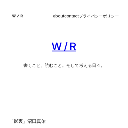
内
容
about
contact
プライバシーポリシー
を
ス
キ
ッ
W / R
プ
書くこと、読むこと。そして考える日々。
「影裏」沼田真佑