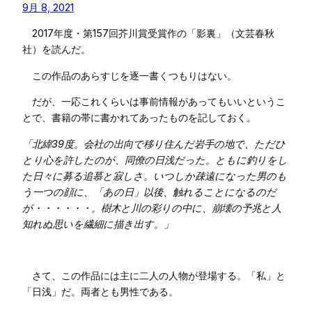
9月 8, 2021
2017年度・第157回芥川賞受賞作の「影裏」（文芸春秋
社）を読んだ。
この作品のあらすじを逐一書くつもりはない。
だが、一応これくらいは事前情報があってもいいというこ
とで、書籍の帯に書かれてあったものを記しておく。
「北緯39度。会社の出向で移り住んだ岩手の地で、ただひ
とり心を許したのが、同僚の日浅だった。ともに釣りをし
た日々に募る追慕と寂しさ。いつしか疎遠になった男のも
う一つの顔に、「あの日」以後、触れることになるのだ
が・・・・・・。樹木と川の彩りの中に、崩壊の予兆と人
知れぬ思いを繊細に描き出す。」
さて、この作品には主に二人の人物が登場する。「私」と
「日浅」だ。両者とも男性である。