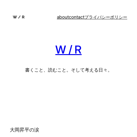
内
容
about
contact
プライバシーポリシー
を
ス
キ
ッ
W / R
プ
書くこと、読むこと。そして考える日々。
大岡昇平の涙