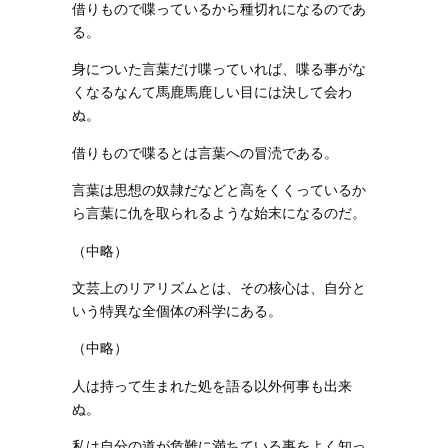
借りもので喋っているから種切れになるのであ
る。
身についた言葉だけ喋っていれば、喋る事がな
くなるなんて馬鹿馬鹿しい目には決して会わ
ぬ。
借りもので喋るとは言葉への冒涜である。
言葉は思想の奴隷だなどと高をくくっているか
ら言葉に仇を取られるような始末になるのだ。
（中略）
文芸上のリアリズムとは、その核心は、自分と
いう特異な全個体の科学にある。
（中略）
人は持って生まれた処を語る以外何事も出来
ぬ。
私は自分の道が危難に満ちている事をよく知っ