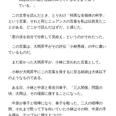
ている。」
この文章を読んだとき、とりわけ「特異な全個体の科学」
という言葉、それと同じニュアンスの言葉を私は以前見たこ
とがある、どこかで読んだはずだ、と感じた。
「君の涙を自分で分析して見給え」というのがそれだった。
この言葉は、大岡昇平がその評伝「小林秀雄」の中に書い
ているものだ。
まだ若かった大岡昇平が、小林に言われた言葉として。
小林が大岡昇平にこの言葉を発するに至る経緯は大体以下
のようなものである。
ある日、小林と中原と長谷川泰子、「三人関係」問題の
頃、大岡は、その場面に接することになった。
中原が泰子と喧嘩になり、泰子を殴った。二人の喧嘩の
間、それまで黙って下を向いていた小林はその時、中原の手
を掴み、テーブルに押さえつけた。