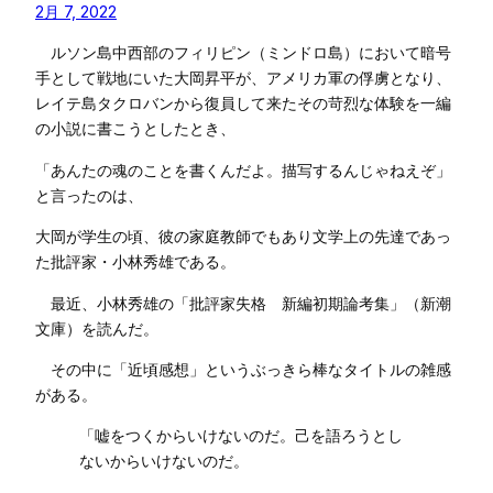
2月 7, 2022
ルソン島中西部のフィリピン（ミンドロ島）において暗号
手として戦地にいた大岡昇平が、アメリカ軍の俘虜となり、
レイテ島タクロバンから復員して来たその苛烈な体験を一編
の小説に書こうとしたとき、
「あんたの魂のことを書くんだよ。描写するんじゃねえぞ」
と言ったのは、
大岡が学生の頃、彼の家庭教師でもあり文学上の先達であっ
た批評家・小林秀雄である。
最近、小林秀雄の「批評家失格 新編初期論考集」（新潮
文庫）を読んだ。
その中に「近頃感想」というぶっきら棒なタイトルの雑感
がある。
「嘘をつくからいけないのだ。己を語ろうとし
ないからいけないのだ。