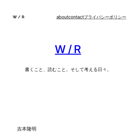
内
容
about
contact
プライバシーポリシー
を
ス
キ
ッ
W / R
プ
書くこと、読むこと。そして考える日々。
吉本隆明