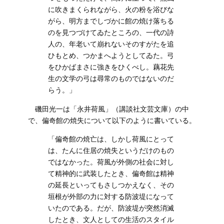
に吹きまくられながら、火の粉を浴びな
がら、明方までしづかに館の焼け落ちる
のを見つづけてゐたところの、一代の詩
人の、年老いて崩れないそのすがたを追
ひもとめ、つかまへようとしてゐた。弓
をひかばまさに強きをひくべし。藕花先
生の文学の弓は尋常のものではないのだ
らう。」
磯田光一は「永井荷風」（講談社文芸文庫）の中
で、偏奇館の焼失について以下のように書いている。
「偏奇館の焼亡は、しかし荷風にとって
は、たんに住居の焼失というだけのもの
ではなかった。荷風が外側の社会に対し
て精神的に武装したとき、偏奇館は精神
の延長といってもさしつかえなく、その
垣根が外部の力に対する防波堤になって
いたのである。だが、防波堤が突然消滅
したとき、文人としての生活のスタイル