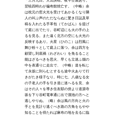
「三月九日。天気快晴。夜半空襲あり。
翌暁四時わが偏奇館焼亡す。（中略）余
は枕元の窓火光を受けてあかるくなり隣
人の叫ぶ声のただならぬに驚き日誌及草
稿を入れたる手革包（てかばん）を提げ
て庭に出でたり。谷町辺にも火の手の上
るを見る。また遠く北方の空にも火光の
反映するあり。火星（ひのこ）は烈風に
舞ひ粉々として庭上に落つ。余は四方を
顧望し到底禍（わざわい）を免るること
能はざるべきを思火、早くも立迷ふ烟の
中を表通りに走出で、（中略）道を転じ
て永坂に到らむとするも途中火ありて行
きがたき様子なり。時に七、八歳なる女
の子老人の手を引き道に迷へるを見、余
はその人々を導き住友邸の傍より道源寺
坂を下り谷町電車通に出で溜池の方へと
逃しやりぬ。（略）余は風の方向と火の
手とを見計り逃ぐべき路の方角をもやや
知ることを得たれば麻布の地を去るに臨