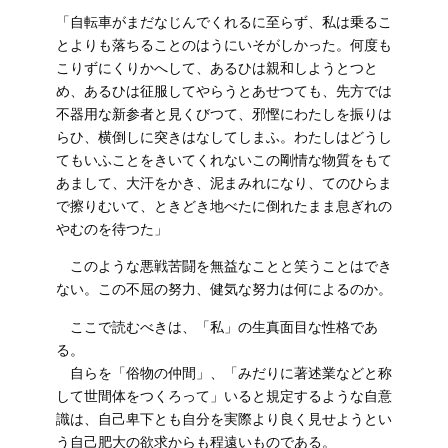
「自転車がまだなじんでくれるに至らず、私は乗るこ
とよりも落ちることのはうにいそがしかった。何度も
こりずにくりかへして、あるひは親和しようとつと
め、あるひは征服してやらうとあせつても、先方では
不器用な新参者と見くびつて、邪慳にわたしを振りは
らひ、横倒しに突きはなしてしまふ。わたしはどうし
てもいふことをきいてくれないこの剛情な物質をもて
あまして、大汗をかき、泥まみれになり、てのひらま
で擦りむいて、ときどき地べたに倒れたまま息ぎれの
やむのを待つた」
このような悪戦苦闘を無益なことと笑うことはでき
ない。この不屈の努力、健気な努力は何によるのか。
ここで読むべきは、「私」の生真面目な性格であ
る。
自らを「俗物の仲間」、「みだりに著述業などと称
して世間体をつくろって」いると規定するような自意
識は、自己卑下とも自分を実際より良く見せようとい
う自己肥大の欲求からも程遠いものである。