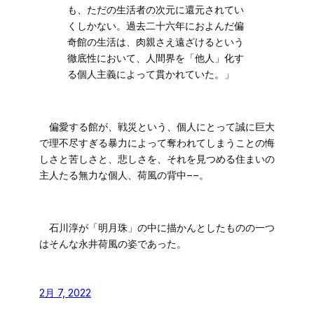
も、ただの生活者の次元に還元されてい
くしかない。過去二十六年におよんだ偏
奇館の生活は、肉親さえ遠ざけるという
徹底性において、人間界を「他人」化す
る個人主義によって貫かれていた。」
偏愛する館が、戦災という、個人にとって誠に巨大
で理不尽すぎる暴力によって奪われてしまうことの悔
しさと苦しさと、悲しさを、それを見つめる住まいの
主人たる無力な個人、荷風の背中−−。
石川淳が「明月珠」の中に描かんとしたものの一つ
はそんな永井荷風の姿であった。
2月 7, 2022