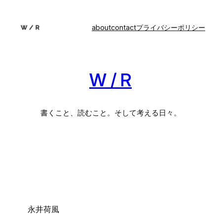
内
容
about
contact
プライバシーポリシー
を
ス
キ
ッ
W / R
プ
書くこと、読むこと。そして考える日々。
永井荷風