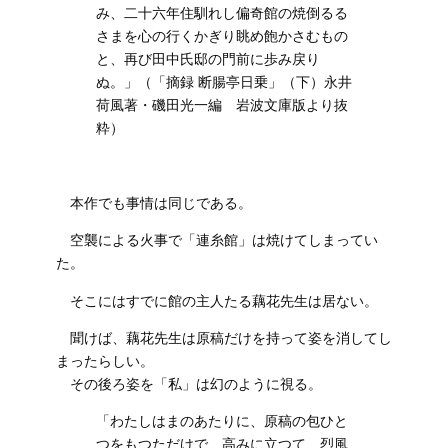
み、二十六年住馴れし偏奇館の焼倒るる
さまを心の行くかぎり眺め飽かさむもの
と、再び田中氏邸の門前に歩み戻り
ぬ。」（「摘録 断腸亭日乗」（下）永井
荷風著・磯田光一編 岩波文庫版より抜
粋）
本作でも事情は同じである。
空襲による火事で「連糸館」は焼けてしまってい
た。
そこにはすでに館の主人たる藕花先生は居ない。
聞けば、藕花先生は原稿だけを持って姿を消してし
まったらしい。
その後ろ姿を「私」は幻のように視る。
「わたしはまのあたりに、原稿の包ひと
つをもつただけで、高みに立つて、烈風