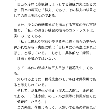
自己を冷静に客観視しようとする視線の先にあるの
は、日々の着実な「努力」であり、その努力の結果と
しての自己実現なのである。
また、少女の自転車操縦を描写する言葉の孕む官能
性と、「私」の泥臭い練習の描写のコントラストは、
実にみごとである。
「私」は憧れや宿願や夢見る先に描く自らの姿から
弾かれながら（実際に彼は「自転車に小馬鹿にされど
ほし」と感じている。）しかし、具体的な「練習」
「訓練」を諦めてはいない。
さて、本作の登場人物三人目は「藕花先生」であ
る。
知られるように、藕花先生のモデルは永井荷風であ
ると考えられている。
そして、藕花先生が住まう崖の上の館は「連糸館」
である。（「連糸館」のモデルは実際に荷風が住んだ
「偏奇館」だろう。）
この先生、荷風よろしく、人嫌いで孤高の雰囲気が